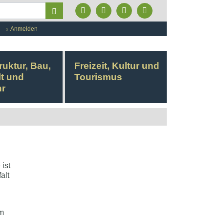
Formularschaltfläche
Anmelden
ruktur, Bau,
Freizeit, Kultur und
t und
Tourismus
hr
ist
alt
am