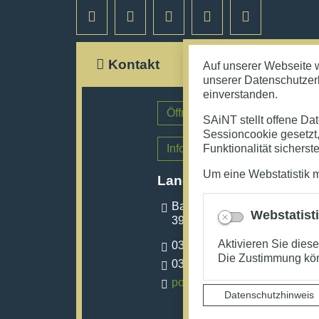
Kontakt
Auf unserer Webseite 
unserer Datenschutzerk
einverstanden.
Öffnungszeiten der Fachberei
SAiNT stellt offene Da
Sessioncookie gesetzt, 
Informationen zum Rechnung
Funktionalität sicherstel
Um eine Webstatistik 
Landkreis Jerichower L
Bahnhofstraße 9
Webstatist
39288 Burg
Aktivieren Sie dies
03921 949-0
Die Zustimmung kön
03921 949-9000
post@lkjl.de
Datenschutzhinweis