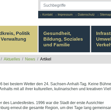
Kontakt
Impressum
Datenschutz
Sitemap
kreis, Politik
Gesundheit,
Infrast
 Verwaltung
Bildung, Soziales
Umwel
und Familie
Verke
Aktuelles
News
Artikel
026 bei bestem Wetter den 24. Sachsen-Anhalt-Tag. Keine Bühne 
alts mit all ihrer kulturellen, kulinarischen und kreativen Vielf
 des Landesfestes. 1996 war die Stadt der erste Ausrichter
rnburg erneut die gesamte Region, um drei Tage lang gemeins