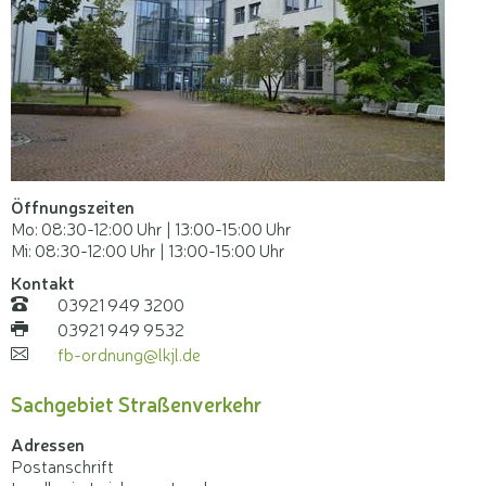
Öffnungszeiten
Mo: 08:30-12:00 Uhr | 13:00-15:00 Uhr
Mi: 08:30-12:00 Uhr | 13:00-15:00 Uhr
Kontakt
03921 949 3200
Telefon:
03921 949 9532
Fax:
fb-ordnung@lkjl.de
E-
Mail:
Sachgebiet Straßenverkehr
Adressen
Postanschrift